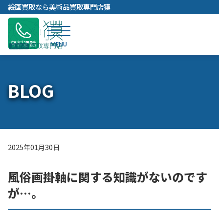
内
絵画買取なら美術品買取専門店獏
容
を
ス
無料通話
キ
ッ
プ
BLOG
2025年01月30日
風俗画掛軸に関する知識がないのです
が…。