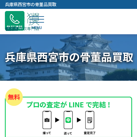
内
兵庫県西宮市の骨董品買取
容
を
ス
無料通話
キ
ッ
プ
兵庫県西宮市の骨董品買取