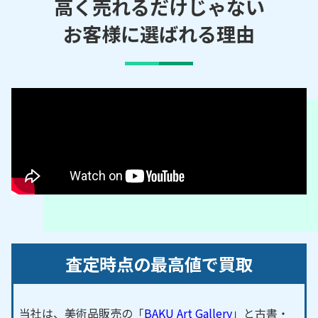
町／愛宕山／荒戎町／荒木町／池田町／池開町／石
高く売れるだけじゃない
在町／石刎町／泉町／一ケ谷町／市庭町／一里山町
お客様に選ばれる理由
／今在家町／今津曙町／上ケ原山田町／上田中町／
上田東町／上田西町／江上町／枝川町／老松町／大
井手町／大島町／大谷町／大畑町／大浜町／大森町
／大屋町／岡田山／奥畑／御茶家所町／学文殿町／
神楽町／笠屋町／霞町
【対応路線】
ＪＲ東海道本線／ＪＲ福知山線／阪急神戸本線／阪
急今津線／阪神本線
【対応主要駅】
尼崎駅／甲子園駅／西宮駅／今津駅／武庫之荘駅／
魚崎駅／住吉駅／武庫川駅／御影駅（阪神）駅／芦
査定時点の最高値で買取
屋駅（阪神）駅／香櫨園駅／出屋敷駅／大物駅／尼
崎センタープール前駅／鳴尾・武庫川女子大前駅
当社は、美術品販売の「
BAKU Art Gallery
」と古書・
尼崎市
・
宝塚市
・
神戸市
など、周辺地域からのご依