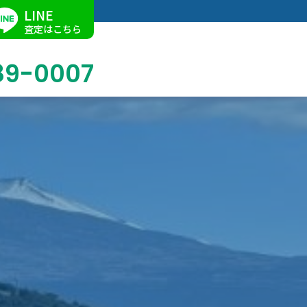
LINE
査定はこちら
89-0007
ブログ
掛軸買取
店舗での買取
名古屋店
求人情報
陶磁器・陶器買取
催事買取
Facebook
美術品・古美術品買取
ジュエリー・ウォッチ買取