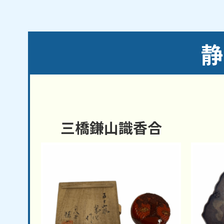
静
三橋鎌山識香合