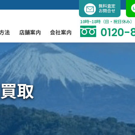
内
無料査定
お問合せ
容
を
10時~18時（日・祝日休み）
ス
0120-
方法
店舗案内
会社案内
キ
ッ
プ
よくあるご質問
現代アート買取
出張買取（無料）
大阪店
当社の特徴
買取
茶道具買取
業者間オークション出品代行
instagram
彫刻・ブロンズ買取
工芸品買取