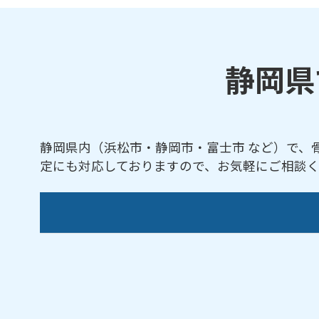
静岡県
静岡県内（浜松市・静岡市・富士市 など）で、
定にも対応しておりますので、お気軽にご相談
熱海市／伊豆市／伊豆の国市／伊東市／磐田
市
／袋井市／藤枝市／富士市／富士宮市／牧
愛知県
・
神奈川県
・
山梨県
など、近隣地域か