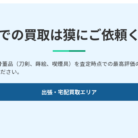
での買取は獏にご依頼
骨董品（刀剣、蒔絵、喫煙具）を査定時点での最高評価の
ください。
出張・宅配買取エリア
市／御前崎市／掛川市／菊川市／湖西市／御殿場市／静
之原市／三島市／焼津市
らのご依頼にも対応しております。