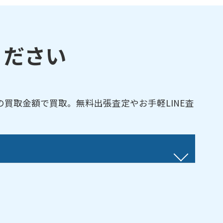
ください
買取金額で買取。無料出張査定やお手軽LINE査
岡市／島田市／下田市／裾野市／
沼津市
／
浜松