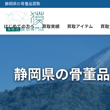
静岡県の骨董品買取
はじめての方へ
買取実績
買取アイテム
買取
初めての美術品売却
絵画買取
3つの買取方法
東京店
会社概要
静岡県の骨董品
骨董品買取
宅配・郵送買取
消費者志向自主宣言
YOUTUBE
西洋アンティーク買取
時価評価サービス
中国骨董品買取