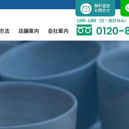
内
無料査定
お問合せ
容
を
10時~18時（日・祝日休み）
ス
0120-
方法
店舗案内
会社案内
キ
ッ
プ
よくあるご質問
現代アート買取
出張買取（無料）
大阪店
当社の特徴
茶道具買取
業者間オークション出品代行
instagram
彫刻・ブロンズ買取
工芸品買取