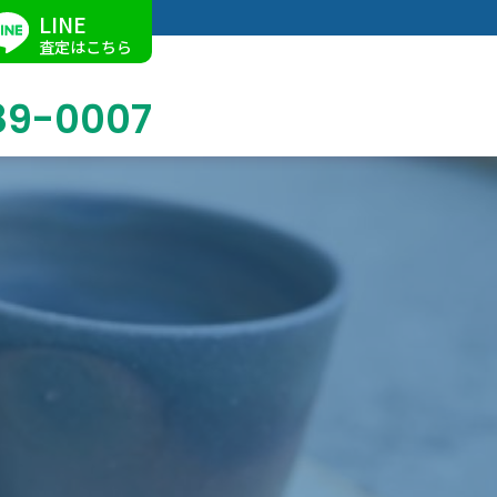
LINE
査定はこちら
89-0007
ブログ
掛軸買取
店舗での買取
名古屋店
求人情報
陶磁器・陶器買取
催事買取
Facebook
美術品・古美術品買取
ジュエリー・ウォッチ買取