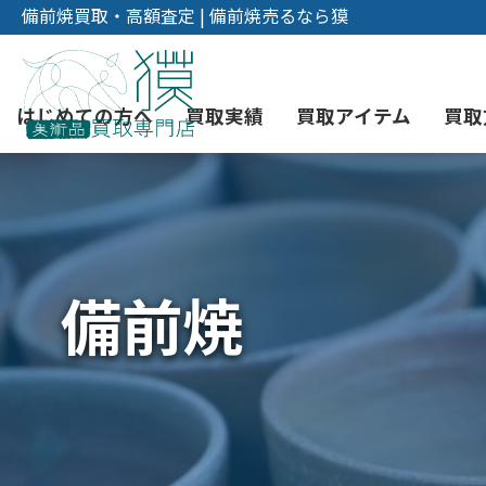
備前焼買取・高額査定 | 備前焼売るなら獏
はじめての方へ
買取実績
買取アイテム
買取
初めての美術品売却
絵画買取
3つの買取方法
東京店
会社概要
備前焼
骨董品買取
宅配・郵送買取
消費者志向自主宣言
YOUTUBE
西洋アンティーク買取
時価評価サービス
中国骨董品買取