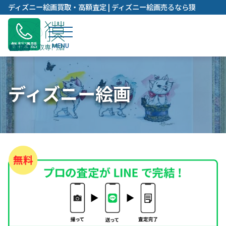
内
ディズニー絵画買取・高額査定 | ディズニー絵画売るなら獏
容
を
ス
無料通話
キ
ッ
プ
ディズニー絵画