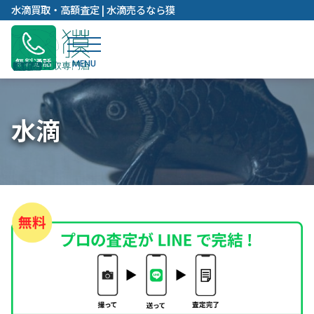
内
水滴買取・高額査定 | 水滴売るなら獏
容
を
ス
無料通話
キ
ッ
プ
水滴