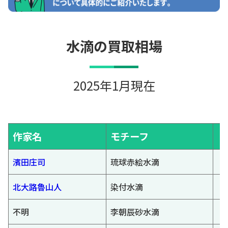
水滴の買取相場
2025年1月現在
作家名
モチーフ
濱田庄司
琉球赤絵水滴
北大路魯山人
染付水滴
不明
李朝辰砂水滴