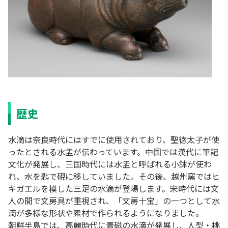
歴史
水滴は奈良時代にはすでに使用されており、聖徳太子が使
ったとされる水盂が伝わっています。中国では漢代に筆記
文化が発展し、三国時代には水盂と呼ばれる小鉢が使わ
れ、水を匙で硯に移していました。その後、越州窯ではヒ
キガエルを模した三足の水滴が登場します。宋時代には文
人の間で文房具が重視され、「文房十宝」の一つとして水
滴が多様な形状や素材で作られるようになりました。
朝鮮半島では、高麗時代に青磁の水滴が発展し、人型・桃