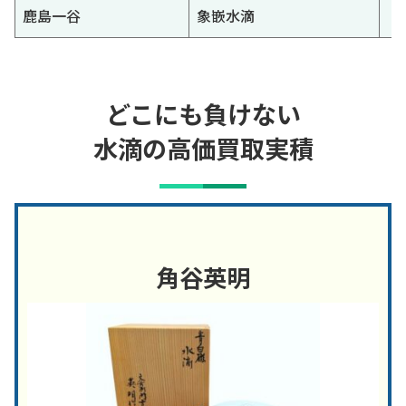
鹿島一谷
象嵌水滴
どこにも負けない
水滴の高価買取実積
角谷英明