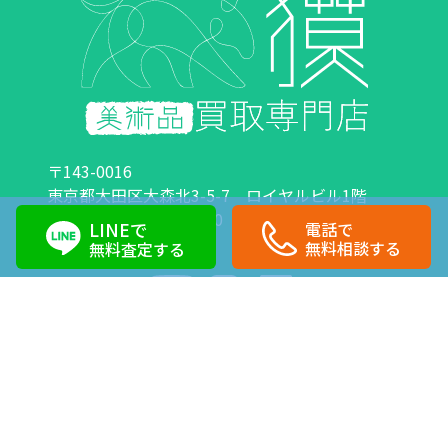
〒143-0016
東京都大田区大森北3-5-7 ロイヤルビル1階
営業時間：10:00～18:00 定休日：日曜日・祝日
LINEで
電話で
0120-89-0007
03-6423-1033
無料相談する
無料査定する
Copyright©株式会社獏 All Right Reserved.