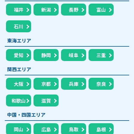
福井
新潟
長野
富山
石川
東海エリア
愛知
静岡
岐阜
三重
関西エリア
大阪
京都
兵庫
奈良
和歌山
滋賀
中国・四国エリア
岡山
広島
鳥取
島根