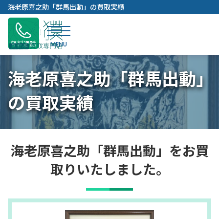
内
海老原喜之助「群馬出動」の買取実績
容
を
ス
無料通話
キ
ッ
海老原喜之助「群馬出動」
プ
の買取実績
海老原喜之助「群馬出動」をお買
取りいたしました。