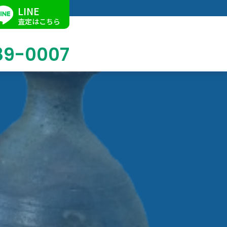
LINE
査定はこちら
89-0007
ブログ
掛軸買取
店舗での買取
名古屋店
求人情報
陶磁器・陶器買取
催事買取
Facebook
美術品・古美術品買取
ジュエリー・ウォッチ買取