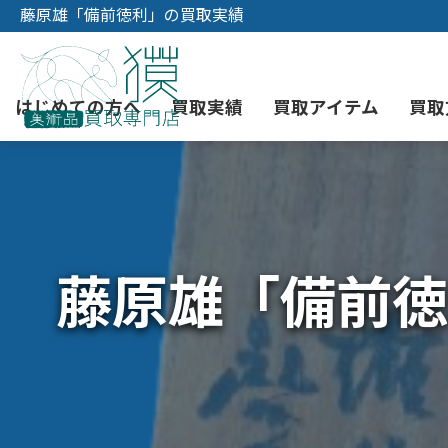
藤原雄「備前徳利」の買取実績
はじめての方へ
買取実績
買取アイテム
買取
初めての美術品売却
絵画買取
3つの買取方法
東京店
会社概要
藤原雄「備前徳
骨董品買取
宅配・郵送買取
消費者志向自主宣言
YOUTUBE
西洋アンティーク買取
時価評価サービス
中国骨董品買取