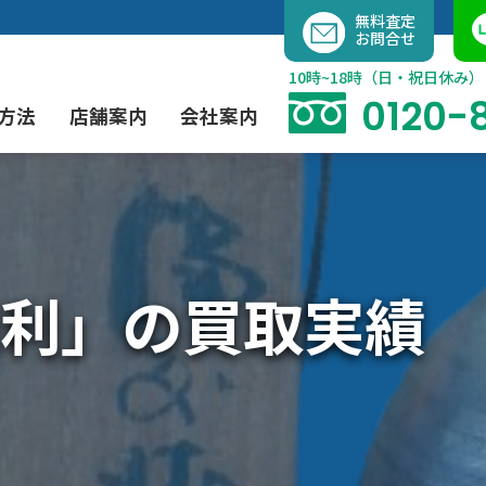
内
無料査定
お問合せ
容
を
10時~18時（日・祝日休み）
ス
0120-
方法
店舗案内
会社案内
キ
ッ
プ
よくあるご質問
現代アート買取
出張買取（無料）
大阪店
当社の特徴
利」の買取実績
茶道具買取
業者間オークション出品代行
instagram
彫刻・ブロンズ買取
工芸品買取