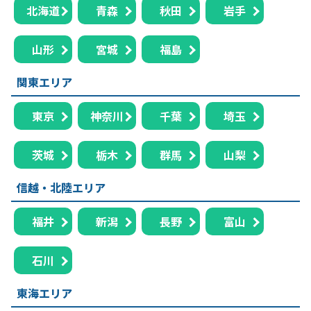
北海道
青森
秋田
岩手
山形
宮城
福島
関東エリア
東京
神奈川
千葉
埼玉
茨城
栃木
群馬
山梨
信越・北陸エリア
福井
新潟
長野
富山
石川
東海エリア