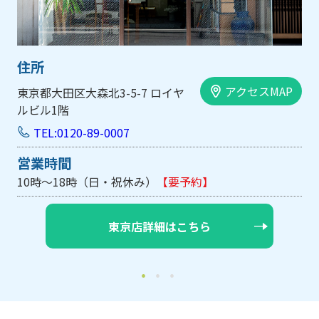
住所
アクセスMAP
アク
大阪市中央区内平野町1-1-5 西大
手前ビル103号
TEL:0120-89-0007
営業時間
10時～18時（日・祝休み/土曜は不定休）
【
大阪店詳細はこちら