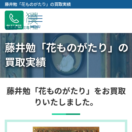
内
藤井勉「花ものがたり」の買取実績
容
を
ス
無料通話
キ
ッ
藤井勉「花ものがたり」の
プ
買取実績
藤井勉「花ものがたり」をお買取
りいたしました。