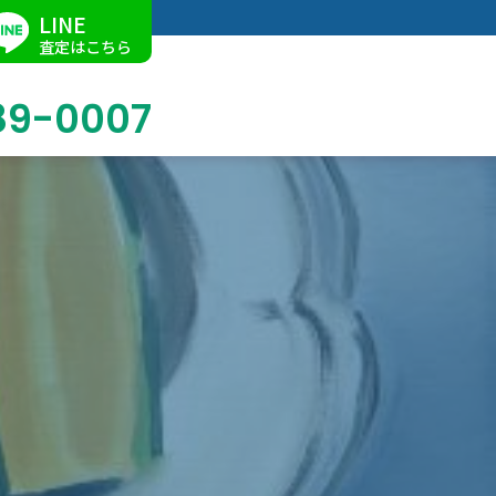
LINE
査定はこちら
89-0007
ブログ
掛軸買取
店舗での買取
名古屋店
求人情報
陶磁器・陶器買取
催事買取
Facebook
美術品・古美術品買取
ジュエリー・ウォッチ買取