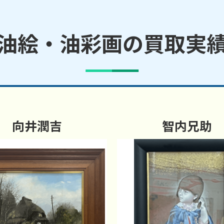
油絵・油彩画の買取実
向井潤吉
智内兄助