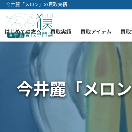
今井麗「メロン」の買取実績
はじめての方へ
買取実績
買取アイテム
買取
初めての美術品売却
絵画買取
3つの買取方法
東京店
会社概要
今井麗「メロン
骨董品買取
宅配・郵送買取
消費者志向自主宣言
YOUTUBE
西洋アンティーク買取
時価評価サービス
中国骨董品買取