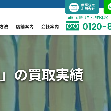
内
無料査定
お問合せ
容
を
10時~18時（日・祝日休み）
ス
0120-
方法
店舗案内
会社案内
キ
ッ
プ
よくあるご質問
現代アート買取
出張買取（無料）
大阪店
当社の特徴
」の買取実績
茶道具買取
業者間オークション出品代行
instagram
彫刻・ブロンズ買取
工芸品買取