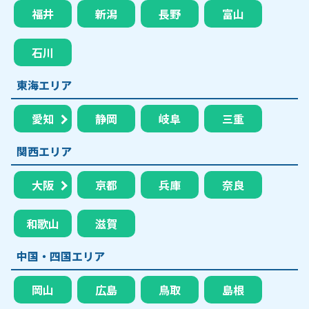
福井
新潟
長野
富山
石川
東海エリア
愛知
静岡
岐阜
三重
関西エリア
大阪
京都
兵庫
奈良
和歌山
滋賀
中国・四国エリア
岡山
広島
鳥取
島根