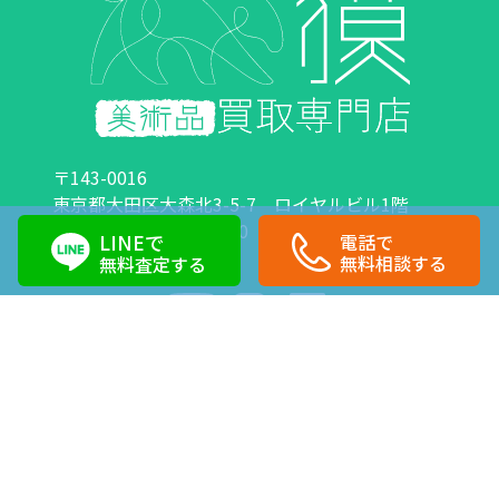
〒143-0016
東京都大田区大森北3-5-7 ロイヤルビル1階
営業時間：10:00～18:00 定休日：日曜日・祝日
LINEで
電話で
0120-89-0007
03-6423-1033
無料相談する
無料査定する
Copyright©株式会社獏 All Right Reserved.