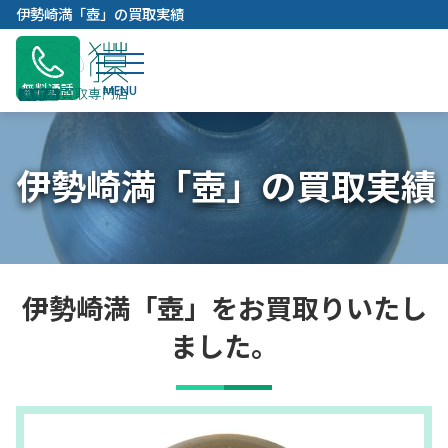
内
伊勢崎満「壺」の買取実績
容
を
ス
無料通話
キ
ッ
プ
伊勢崎満「壺」の買取実績
伊勢崎満「壺」をお買取りいたし
ました。