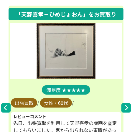
「天野喜孝－髪の長い女」
をお買取り
★★★★★
出張買取
/
男性・30代
/
レビューコメント
天野喜孝の絵を査定してもらいました。子供の頃
の思い出が詰まった作品だったので、少し不安で