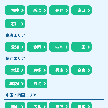
福井
新潟
長野
富山
石川
東海エリア
愛知
静岡
岐阜
三重
関西エリア
大阪
京都
兵庫
奈良
和歌山
滋賀
中国・四国エリア
岡山
広島
鳥取
島根