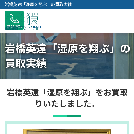
内
岩橋英遠「湿原を翔ぶ」の買取実績
容
を
ス
無料通話
キ
ッ
岩橋英遠「湿原を翔ぶ」の
プ
買取実績
岩橋英遠「湿原を翔ぶ」をお買取
りいたしました。