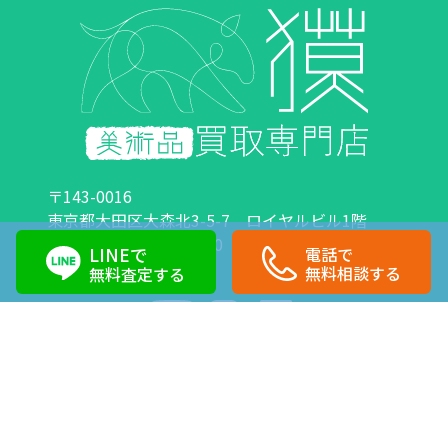
〒143-0016
東京都大田区大森北3-5-7 ロイヤルビル1階
営業時間：10:00～18:00 定休日：日曜日・祝日
LINEで
電話で
0120-89-0007
03-6423-1033
無料相談する
無料査定する
Copyright©株式会社獏 All Right Reserved.