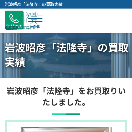
内
岩波昭彦「法隆寺」の買取実績
容
を
ス
無料通話
キ
ッ
岩波昭彦「法隆寺」の買取
プ
実績
岩波昭彦「法隆寺」をお買取りい
たしました。