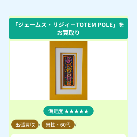
「ジェームス・リジィ－TOTEM POLE」
を
お買取り
★★★★★
出張買取
/
男性・60代
/