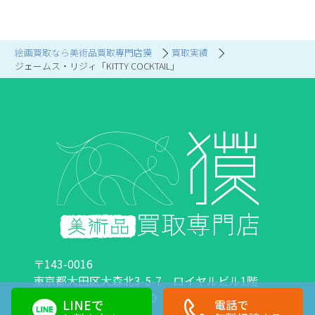
絵画買取なら美術品買取専門店獏
買取実績
ジェームス・リジィ「KITTY COCKTAIL」
〒143-0016
東京都大田区大森北3-5-7 ロイヤルビル1階
営業時間：10:00～18:00 定休日：日曜日・祝日
LINEで
電話で