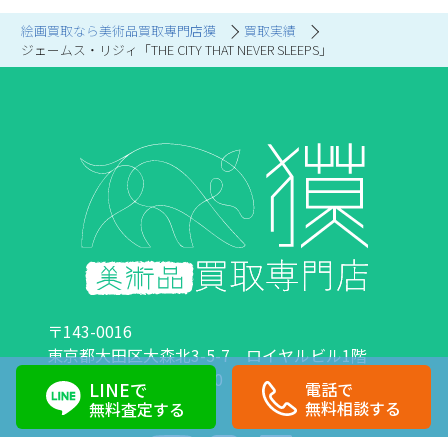
絵画買取なら美術品買取専門店獏
買取実績
ジェームス・リジィ「THE CITY THAT NEVER SLEEPS」
〒143-0016
東京都大田区大森北3-5-7 ロイヤルビル1階
営業時間：10:00～18:00 定休日：日曜日・祝日
LINEで
電話で
0120-89-0007
03-6423-1033
無料相談する
無料査定する