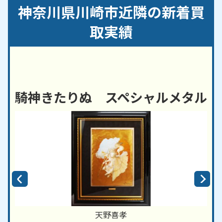
宮前区
神奈川県川崎市近隣の新着買
【対応路線】
取実績
ＪＲ東海道本線／ＪＲ南武線／ＪＲ京浜東北線／東
急東横線／京急本線
【対応主要駅】
川崎駅／菊名駅／二子玉川駅／自由が丘駅／鶴見駅
騎神きたりぬ スペシャルメタル
／京急川崎駅／東京テレポート駅／川崎大師駅／京
急鶴見駅／雑色駅／南太田駅／八丁畷駅／糀谷駅／
小島新田駅／六郷土手駅
横浜市
・
世田谷区
・
大田区
など、周辺地域からのご
依頼にも対応しております。
天野喜孝