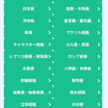
日本画
版画・木版画
浮世絵
曼荼羅・曼陀羅
屏風
アクリル絵画
キャラクター絵画
セル画・原画
レプリカ絵画・複製画
ロシア絵画
水墨画
人物画・肖像画
刺繍絵画
動物画
抽象画・抽象絵画
無名絵画
立体絵画
水彩画