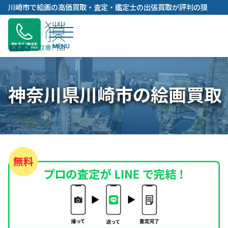
内
川崎市で絵画の高価買取・査定・鑑定士の出張買取が評判の獏
容
を
ス
無料通話
キ
ッ
プ
神奈川県川崎市の絵画買取