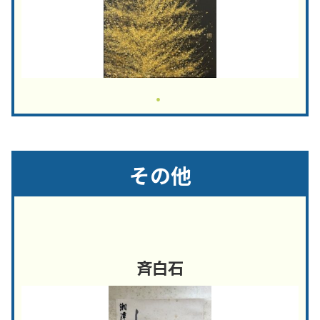
その他
斉白石