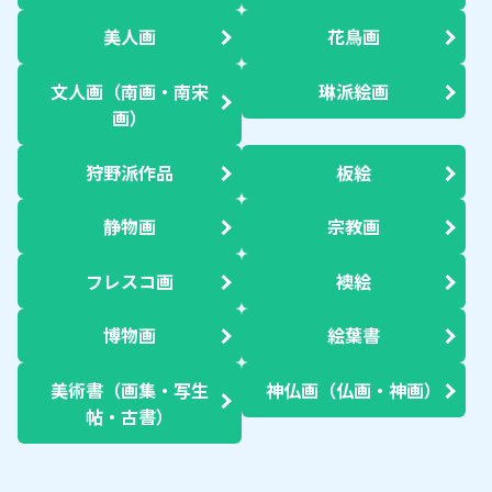
美人画
花鳥画
文人画（南画・南宋
琳派絵画
画）
狩野派作品
板絵
静物画
宗教画
フレスコ画
襖絵
博物画
絵葉書
美術書（画集・写生
神仏画（仏画・神画）
帖・古書）