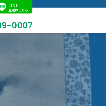
LINE
査定はこちら
89-0007
ブログ
掛軸買取
店舗での買取
名古屋店
求人情報
陶磁器・陶器買取
催事買取
Facebook
美術品・古美術品買取
ジュエリー・ウォッチ買取