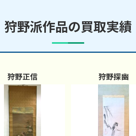
狩野派作品の買取実績
狩野正信
狩野探幽