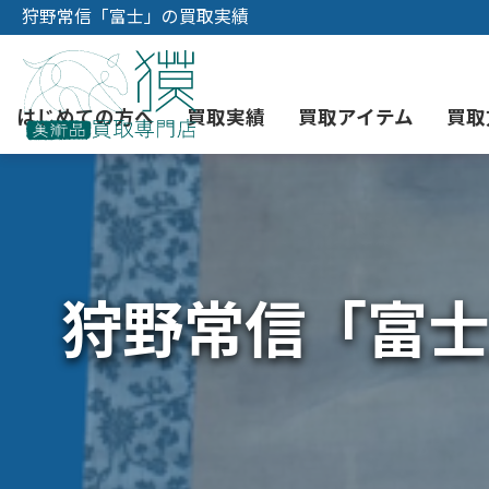
狩野常信「富士」の買取実績
はじめての方へ
買取実績
買取アイテム
買取
初めての美術品売却
絵画買取
3つの買取方法
東京店
会社概要
狩野常信「富士
骨董品買取
宅配・郵送買取
消費者志向自主宣言
YOUTUBE
西洋アンティーク買取
時価評価サービス
中国骨董品買取