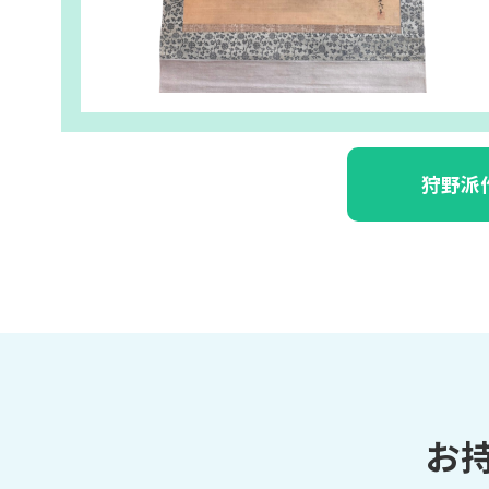
狩野派
お