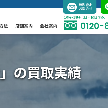
内
無料査定
お問合せ
容
を
10時~18時（日・祝日休み）
ス
0120-
方法
店舗案内
会社案内
キ
ッ
プ
よくあるご質問
現代アート買取
出張買取（無料）
大阪店
当社の特徴
」の買取実績
茶道具買取
業者間オークション出品代行
instagram
彫刻・ブロンズ買取
工芸品買取