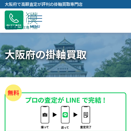
内
大阪府で高額査定が評判の掛軸買取専門店
容
を
ス
無料通話
キ
ッ
プ
大阪府の掛軸買取