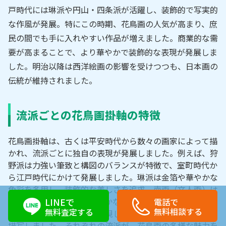
戸時代には琳派や円山・四条派が活躍し、装飾的で写実的
な作風が発展。特にこの時期、花鳥画の人気が高まり、庶
民の間でも手に入れやすい作品が増えました。商業的な需
要が高まることで、より華やかで装飾的な表現が発展しま
した。明治以降は西洋絵画の影響を受けつつも、日本画の
伝統が維持されました。
流派ごとの花鳥画掛軸の特徴
花鳥画掛軸は、古くは平安時代から数々の画家によって描
かれ、流派ごとに独自の表現が発展しました。例えば、狩
野派は力強い筆致と構図のバランスが特徴で、室町時代か
ら江戸時代にかけて発展しました。琳派は金箔や華やかな
色彩を多用し、装飾的な美しさを追求。南画（文人画）は
中国の影響を受け、詩情豊かな水墨画が主流です。円山・
LINEで
電話で
無料相談する
無料査定する
四条派は写実的な表現を重視し、動植物の生命感を繊細に
描写しました。それぞれの流派が、花鳥画の多様な魅力を