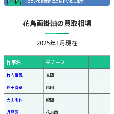
花鳥画掛軸の買取相場
2025年1月現在
作家名
モチーフ
竹内栖鳳
雀図
菱田春草
鶴図
大山忠作
鯉図
呉昌碩
花鳥画