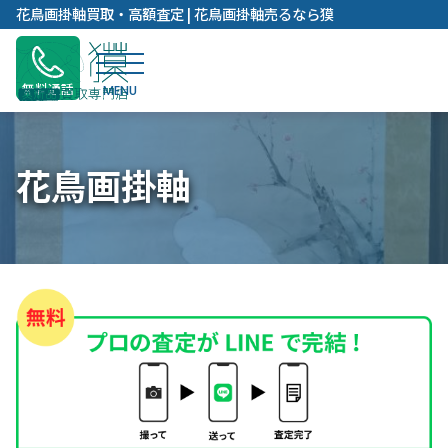
内
花鳥画掛軸買取・高額査定 | 花鳥画掛軸売るなら獏
容
を
ス
無料通話
キ
ッ
プ
花鳥画掛軸