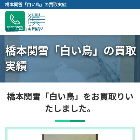
内
橋本関雪「白い鳥」の買取実績
容
を
ス
無料通話
キ
ッ
橋本関雪「白い鳥」の買取
プ
実績
橋本関雪「白い鳥」をお買取りい
たしました。