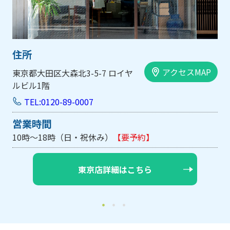
住所
AP
アクセスMAP
大阪市中央区内平野町1-1-5 西大
手前ビル103号
TEL:0120-89-0007
営業時間
10時～18時（日・祝休み/土曜は不定休）
【要予約】
大阪店詳細はこちら