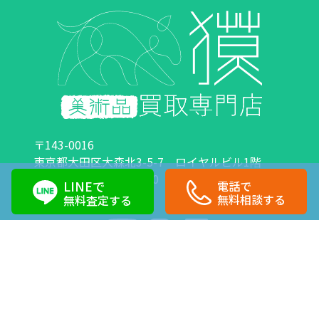
〒143-0016
東京都大田区大森北3-5-7 ロイヤルビル1階
営業時間：10:00～18:00 定休日：日曜日・祝日
LINEで
電話で
0120-89-0007
03-6423-1033
無料相談する
無料査定する
Copyright©株式会社獏 All Right Reserved.