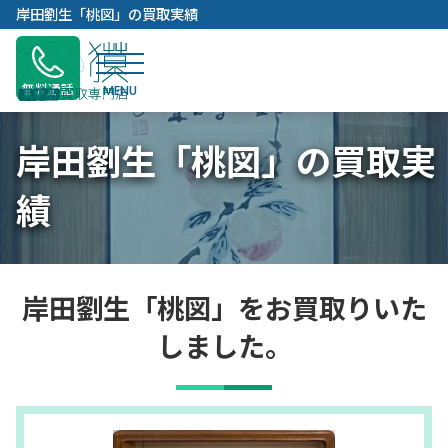
内
岸田劉生「桃図」の買取実績
容
を
ス
無料通話
キ
ッ
岸田劉生「桃図」の買取実
プ
績
岸田劉生「桃図」をお買取りいた
しました。