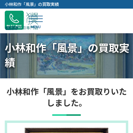
内
小林和作「風景」の買取実績
容
を
ス
無料通話
キ
ッ
小林和作「風景」の買取実
プ
績
小林和作「風景」をお買取りいた
しました。