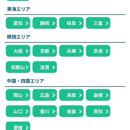
東海エリア
愛知
静岡
岐阜
三重
関西エリア
大阪
京都
兵庫
奈良
和歌山
滋賀
中国・四国エリア
岡山
広島
鳥取
島根
山口
香川
徳島
高知
愛媛