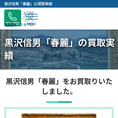
内
黒沢信男「春麗」の買取実績
容
を
ス
無料通話
キ
ッ
黒沢信男「春麗」の買取実
プ
績
黒沢信男「春麗」をお買取りいた
しました。