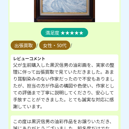
★★★★★
出張買取
/
女性・50代
/
レビューコメント
父が生前購入した黒沢信男の油彩画を、実家の整
理に伴って出張買取で見ていただきました。あま
り耳馴染みのない作家だったので不安もありまし
たが、担当の方が作品の構図や色使い、作家とし
ての評価まで丁寧に説明してくださり、安心して
手放すことができました。とても誠実な対応に感
謝しています。
この度は黒沢信男の油彩作品をお譲りいただき、
誠にありがとうございました。知名度だけでな