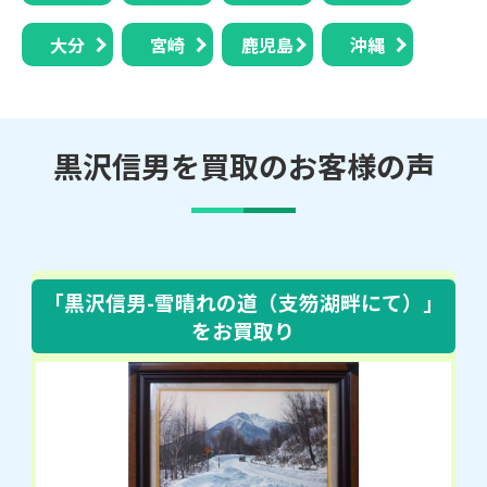
大分
宮崎
鹿児島
沖縄
黒沢信男を買取のお客様の声
「黒沢信男-雪晴れの道（支笏湖畔にて）」
をお買取り