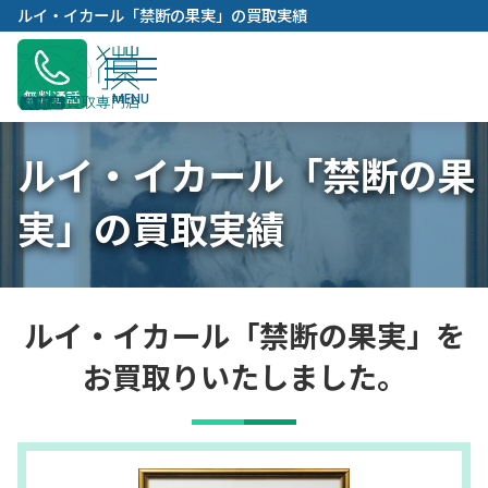
内
ルイ・イカール「禁断の果実」の買取実績
容
を
ス
無料通話
キ
ッ
ルイ・イカール「禁断の果
プ
実」の買取実績
ルイ・イカール「禁断の果実」を
お買取りいたしました。