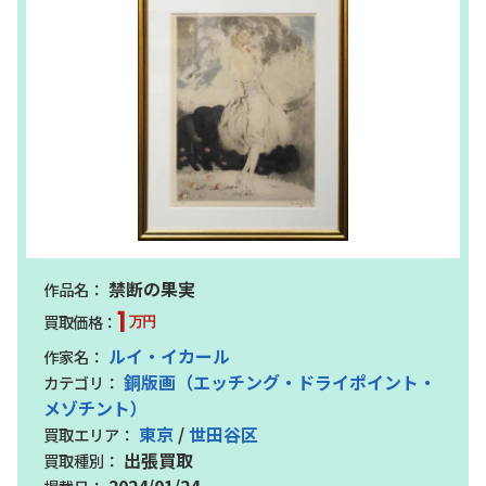
禁断の果実
1
万円
ルイ・イカール
銅版画（エッチング・ドライポイント・
メゾチント）
東京
/
世田谷区
出張買取
2024/01/24