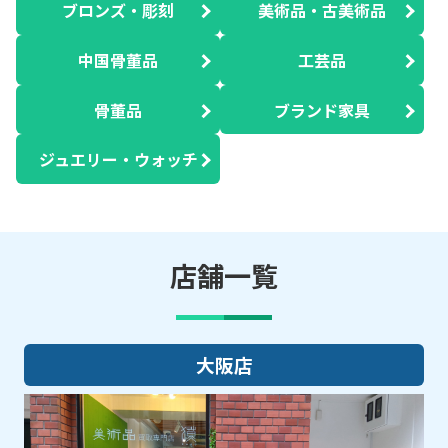
ブロンズ・彫刻
美術品・古美術品
中国骨董品
工芸品
骨董品
ブランド家具
ジュエリー・ウォッチ
店舗一覧
大阪店