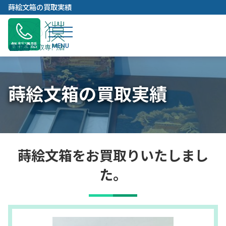
内
蒔絵文箱の買取実績
容
を
ス
無料通話
キ
ッ
プ
蒔絵文箱の買取実績
蒔絵文箱をお買取りいたしまし
た。