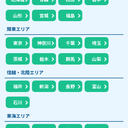
山形
宮城
福島
関東エリア
東京
神奈川
千葉
埼玉
茨城
栃木
群馬
山梨
信越・北陸エリア
福井
新潟
長野
富山
石川
東海エリア