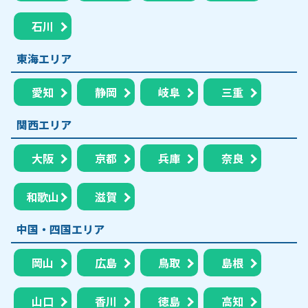
石川
東海エリア
愛知
静岡
岐阜
三重
関西エリア
大阪
京都
兵庫
奈良
和歌山
滋賀
中国・四国エリア
岡山
広島
鳥取
島根
山口
香川
徳島
高知