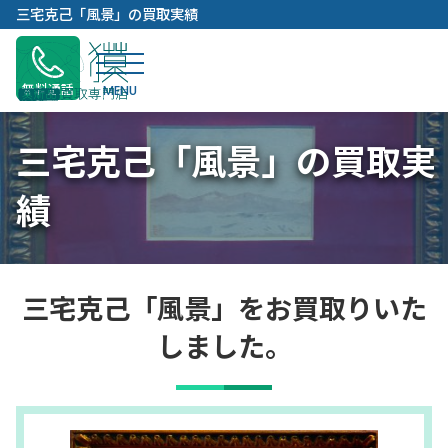
内
三宅克己「風景」の買取実績
容
を
ス
無料通話
キ
ッ
三宅克己「風景」の買取実
プ
績
三宅克己「風景」をお買取りいた
しました。