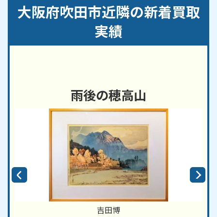
／泉町／内本町／江坂町／江の木町／樫切山／春日
大阪府吹田市近隣の新着買取
／片山町／金田町／上山田／上山手町／川岸町／川
園町／岸部中／岸部南／岸部北／岸部新町／寿町／
実績
佐井寺／佐井寺南が丘／幸町／佐竹台／五月が丘東
／五月が丘西／五月が丘南／五月が丘北／芝田町／
清水／尺谷／昭和町／新芦屋上／新芦屋下／吹東町
／末広町／清和園町／千里万博公園
雨後の穂高山
【対応路線】
ＪＲ東海道線／OsakaMetro御堂筋線／阪急千里線
／大阪モノレール本線／北大阪急行電鉄
【対応主要駅】
吹田駅／岸辺駅／千里丘駅／江坂駅／関大前駅／豊
津駅／吹田駅（阪急）駅／下新庄駅／山田駅／万博
記念公園駅
大阪市
・
豊中市
・
箕面市
など、周辺地域からのご依
吉田博
頼にも対応しております。