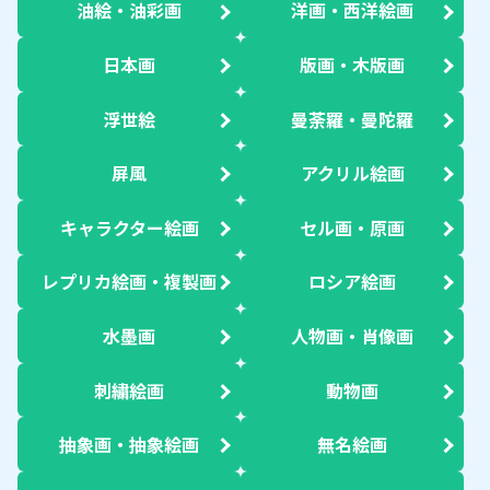
油絵・油彩画
洋画・西洋絵画
日本画
版画・木版画
浮世絵
曼荼羅・曼陀羅
屏風
アクリル絵画
キャラクター絵画
セル画・原画
レプリカ絵画・複製画
ロシア絵画
水墨画
人物画・肖像画
刺繍絵画
動物画
抽象画・抽象絵画
無名絵画