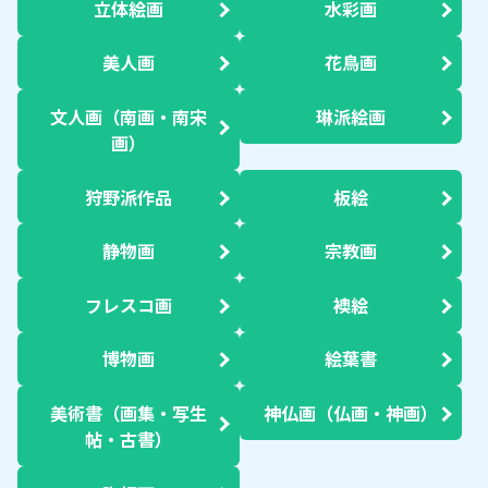
立体絵画
水彩画
美人画
花鳥画
文人画（南画・南宋
琳派絵画
画）
狩野派作品
板絵
静物画
宗教画
フレスコ画
襖絵
博物画
絵葉書
美術書（画集・写生
神仏画（仏画・神画）
帖・古書）