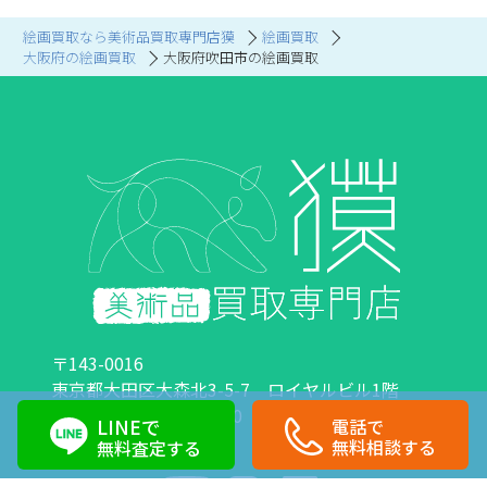
絵画買取なら美術品買取専門店獏
絵画買取
大阪府の絵画買取
大阪府吹田市の絵画買取
〒143-0016
東京都大田区大森北3-5-7 ロイヤルビル1階
営業時間：10:00～18:00 定休日：日曜日・祝日
LINEで
電話で
0120-89-0007
03-6423-1033
無料相談する
無料査定する