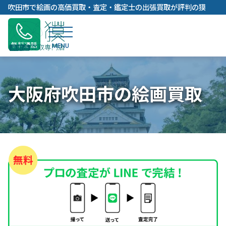
内
吹田市で絵画の高価買取・査定・鑑定士の出張買取が評判の獏
容
を
ス
無料通話
キ
ッ
プ
大阪府吹田市の絵画買取