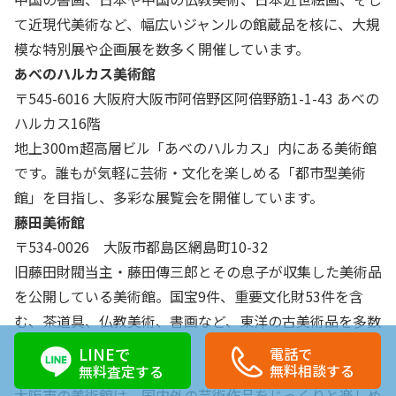
て近現代美術など、幅広いジャンルの館蔵品を核に、大規
模な特別展や企画展を数多く開催しています。
あべのハルカス美術館
〒545-6016 大阪府大阪市阿倍野区阿倍野筋1-1-43 あべの
ハルカス16階
地上300m超高層ビル「あべのハルカス」内にある美術館
です。誰もが気軽に芸術・文化を楽しめる「都市型美術
館」を目指し、多彩な展覧会を開催しています。
藤田美術館
〒534-0026 大阪市都島区網島町10-32
旧藤田財閥当主・藤田傳三郎とその息子が収集した美術品
を公開している美術館。国宝9件、重要文化財53件を含
む、茶道具、仏教美術、書画など、東洋の古美術品を多数
所蔵しています。
LINEで
電話で
無料相談する
無料査定する
大阪市の美術館は、国内外の芸術作品をじっくりと楽しめ