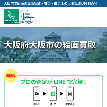
内
大阪市で絵画の高価買取・査定・鑑定士の出張買取が評判の獏
容
を
ス
無料通話
キ
ッ
プ
大阪府大阪市の絵画買取