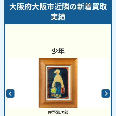
住之江区／住吉区／大正区／中央区／鶴見区／天王
大阪府大阪市近隣の新着買取
寺区／浪速区／西区／西成区／西淀川区／東住吉区
／東成区／東淀川区／平野区／福島区／港区／都島
実績
区／淀川区
【対応路線】
OsakaMetro御堂筋線／ＪＲ大阪環状線／
OsakaMetro谷町線／OsakaMetro四つ橋線／
少年
OsakaMetro中央線
【対応主要駅】
梅田駅／なんば駅／天王寺駅／新大阪駅／本町駅／
心斎橋駅／淀屋橋駅／大国町駅／弁天町駅／森ノ宮
駅／谷町四丁目駅／谷町九丁目駅
東大阪市
・
堺市
・
豊中市
など、周辺地域からのご依
頼にも対応しております。
佐野繁次郎