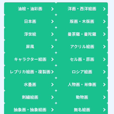
油絵・油彩画
洋画・西洋絵画
日本画
版画・木版画
浮世絵
曼荼羅・曼陀羅
屏風
アクリル絵画
キャラクター絵画
セル画・原画
レプリカ絵画・複製画
ロシア絵画
水墨画
人物画・肖像画
刺繍絵画
動物画
抽象画・抽象絵画
無名絵画