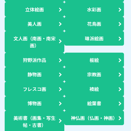
立体絵画
水彩画
美人画
花鳥画
文人画（南画・南宋
琳派絵画
画）
狩野派作品
板絵
静物画
宗教画
フレスコ画
襖絵
博物画
絵葉書
美術書（画集・写生
神仏画（仏画・神画）
帖・古書）