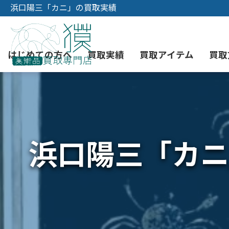
浜口陽三「カニ」の買取実績
はじめての方へ
買取実績
買取アイテム
買取
初めての美術品売却
絵画買取
3つの買取方法
東京店
会社概要
浜口陽三「カニ
骨董品買取
宅配・郵送買取
消費者志向自主宣言
YOUTUBE
西洋アンティーク買取
時価評価サービス
中国骨董品買取