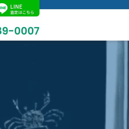
LINE
査定はこちら
89-0007
ブログ
掛軸買取
店舗での買取
名古屋店
求人情報
陶磁器・陶器買取
催事買取
Facebook
美術品・古美術品買取
ジュエリー・ウォッチ買取