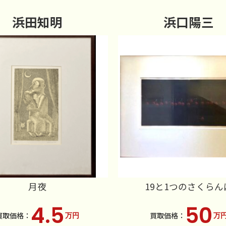
浜田知明
浜口陽三
月夜
19と1つのさくらん
4.5
50
万円
万