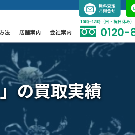
内
無料査定
お問合せ
容
を
10時~18時（日・祝日休み）
ス
0120-
方法
店舗案内
会社案内
キ
ッ
プ
よくあるご質問
現代アート買取
出張買取（無料）
大阪店
当社の特徴
」の買取実績
茶道具買取
業者間オークション出品代行
instagram
彫刻・ブロンズ買取
工芸品買取