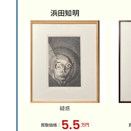
浜田知明
疑惑
5.5
万円