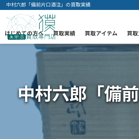
中村六郎「備前片口酒注」の買取実績
はじめての方へ
買取実績
買取アイテム
買取
初めての美術品売却
絵画買取
3つの買取方法
東京店
会社概要
中村六郎「備前
骨董品買取
宅配・郵送買取
消費者志向自主宣言
YOUTUBE
西洋アンティーク買取
時価評価サービス
中国骨董品買取