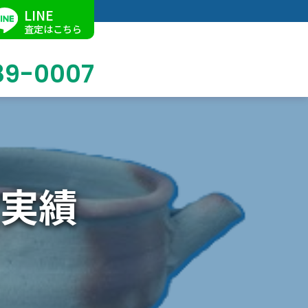
LINE
査定はこちら
89-0007
ブログ
掛軸買取
店舗での買取
名古屋店
求人情報
実績
陶磁器・陶器買取
催事買取
Facebook
美術品・古美術品買取
ジュエリー・ウォッチ買取