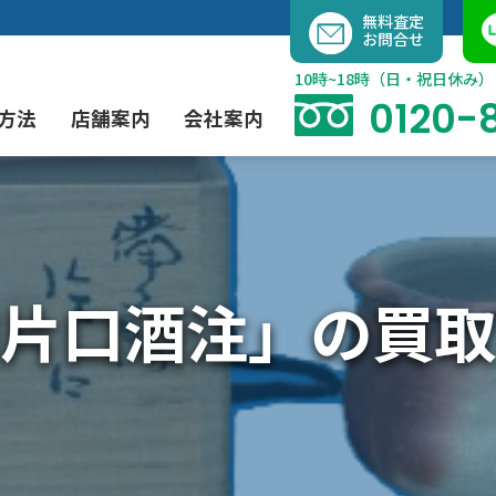
内
無料査定
お問合せ
容
を
10時~18時（日・祝日休み）
ス
0120-
方法
店舗案内
会社案内
キ
ッ
プ
よくあるご質問
現代アート買取
出張買取（無料）
大阪店
当社の特徴
片口酒注」の買取
茶道具買取
業者間オークション出品代行
instagram
彫刻・ブロンズ買取
工芸品買取