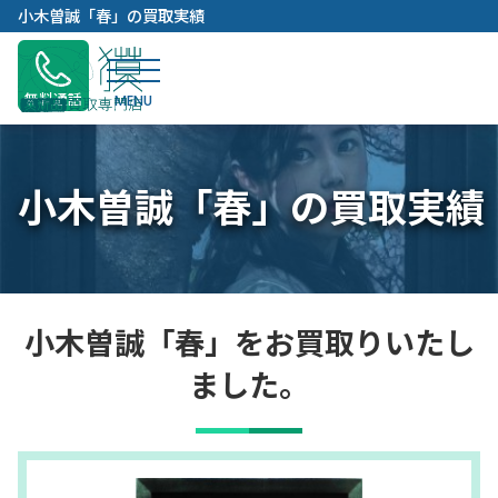
内
小木曽誠「春」の買取実績
容
を
ス
無料通話
キ
ッ
プ
小木曽誠「春」の買取実績
小木曽誠「春」をお買取りいたし
ました。