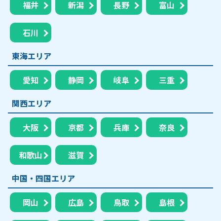
福井
新潟
長野
富山
石川
東海エリア
愛知
静岡
岐阜
三重
関西エリア
大阪
京都
兵庫
奈良
和歌山
滋賀
中国・四国エリア
岡山
広島
鳥取
島根