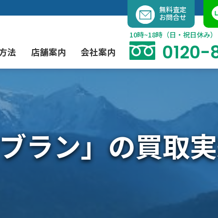
内
無料査定
お問合せ
容
を
10時~18時（日・祝日休み）
ス
0120-
方法
店舗案内
会社案内
キ
ッ
プ
よくあるご質問
現代アート買取
出張買取（無料）
大阪店
当社の特徴
ブラン」の買取実
茶道具買取
業者間オークション出品代行
instagram
彫刻・ブロンズ買取
工芸品買取