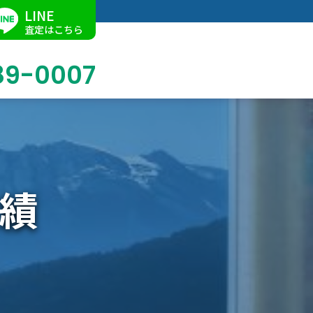
LINE
査定はこちら
89-0007
ブログ
掛軸買取
店舗での買取
名古屋店
求人情報
績
陶磁器・陶器買取
催事買取
Facebook
美術品・古美術品買取
ジュエリー・ウォッチ買取