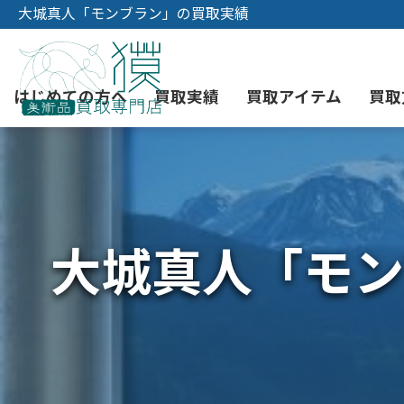
大城真人「モンブラン」の買取実績
はじめての方へ
買取実績
買取アイテム
買取
初めての美術品売却
絵画買取
3つの買取方法
東京店
会社概要
大城真人「モン
骨董品買取
宅配・郵送買取
消費者志向自主宣言
YOUTUBE
西洋アンティーク買取
時価評価サービス
中国骨董品買取