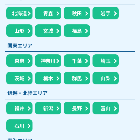
北海道
青森
秋田
岩手
山形
宮城
福島
関東エリア
東京
神奈川
千葉
埼玉
茨城
栃木
群馬
山梨
信越・北陸エリア
福井
新潟
長野
富山
石川