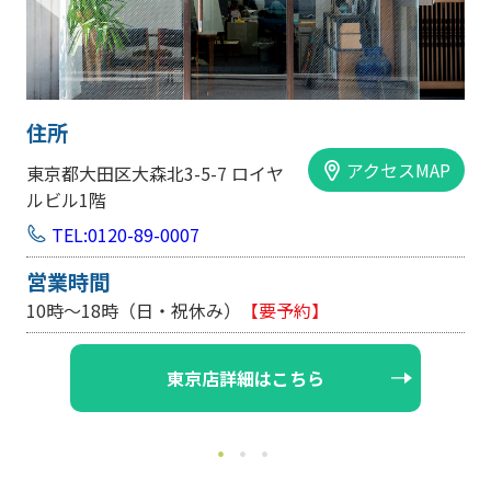
住所
アクセスMAP
ア
大阪市中央区内平野町1-1-5 西大
手前ビル103号
TEL:0120-89-0007
営業時間
10時～18時（日・祝休み/土曜は不定休）
大阪店詳細はこちら