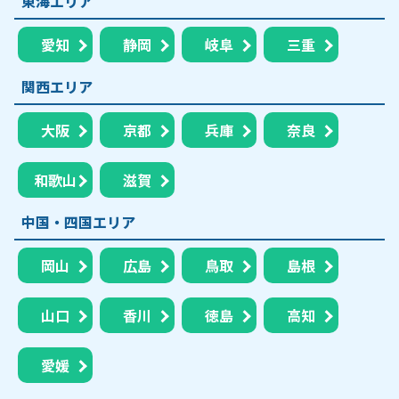
東海エリア
愛知
静岡
岐阜
三重
関西エリア
大阪
京都
兵庫
奈良
和歌山
滋賀
中国・四国エリア
岡山
広島
鳥取
島根
山口
香川
徳島
高知
愛媛