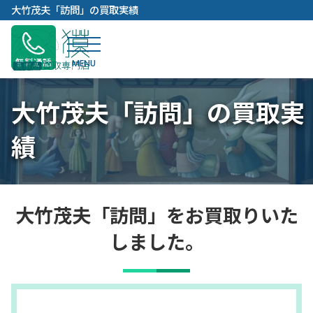
内
大竹茂夫「訪問」の買取実績
容
を
ス
無料通話
キ
ッ
大竹茂夫「訪問」の買取実
プ
績
大竹茂夫「訪問」をお買取りいた
しました。