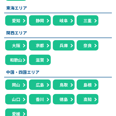
東海エリア
愛知
静岡
岐阜
三重
関西エリア
大阪
京都
兵庫
奈良
和歌山
滋賀
中国・四国エリア
岡山
広島
鳥取
島根
山口
香川
徳島
高知
愛媛