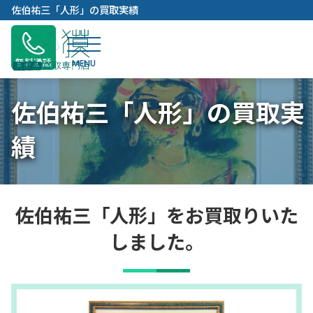
内
佐伯祐三「人形」の買取実績
容
を
ス
無料通話
キ
ッ
佐伯祐三「人形」の買取実
プ
績
佐伯祐三「人形」をお買取りいた
しました。