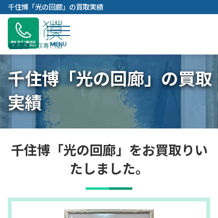
内
千住博「光の回廊」の買取実績
容
を
ス
無料通話
キ
ッ
千住博「光の回廊」の買取
プ
実績
千住博「光の回廊」をお買取りい
たしました。