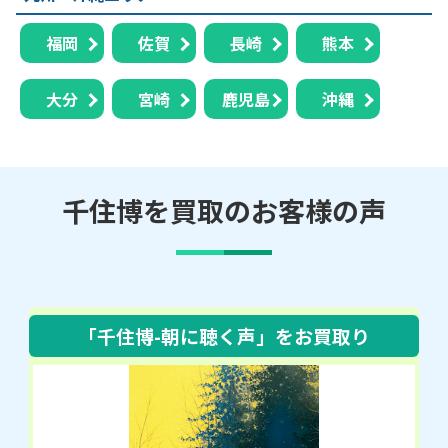
福岡
佐賀
長崎
熊本
大分
宮崎
鹿児島
沖縄
千住博を買取のお客様の声
「千住博-朝に聴く声」
をお買取り