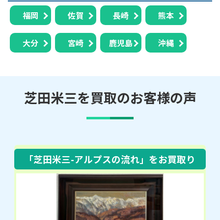
福岡
佐賀
長崎
熊本
大分
宮崎
鹿児島
沖縄
芝田米三を買取のお客様の声
「芝田米三-アルプスの流れ」
をお買取り