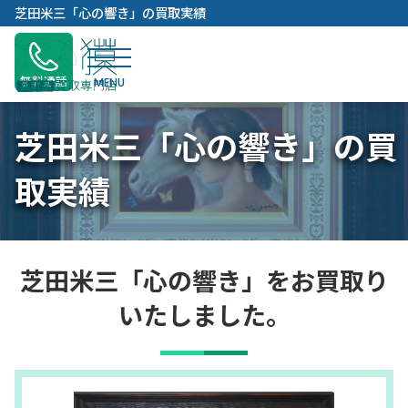
内
芝田米三「心の響き」の買取実績
容
を
ス
無料通話
キ
ッ
芝田米三「心の響き」の買
プ
取実績
芝田米三「心の響き」をお買取り
いたしました。