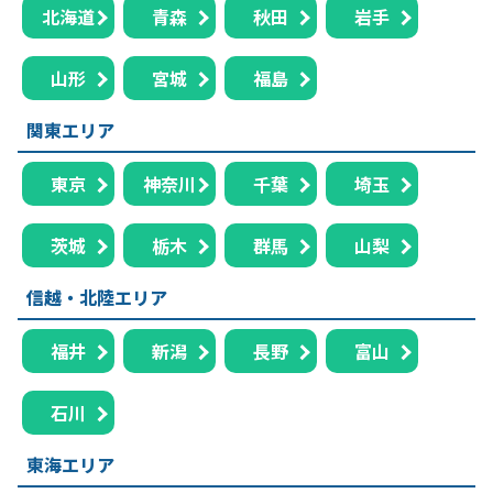
北海道
青森
秋田
岩手
山形
宮城
福島
関東エリア
東京
神奈川
千葉
埼玉
茨城
栃木
群馬
山梨
信越・北陸エリア
福井
新潟
長野
富山
石川
東海エリア