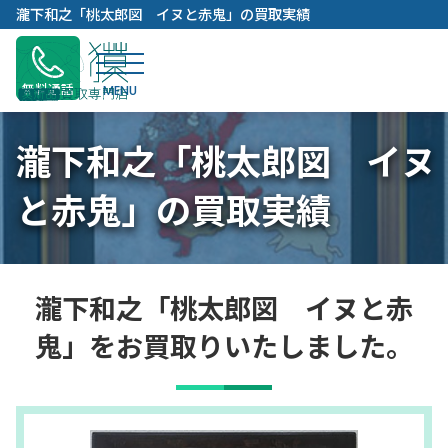
内
瀧下和之「桃太郎図 イヌと赤鬼」の買取実績
容
を
ス
無料通話
キ
ッ
瀧下和之「桃太郎図 イヌ
プ
と赤鬼」の買取実績
瀧下和之「桃太郎図 イヌと赤
鬼」をお買取りいたしました。