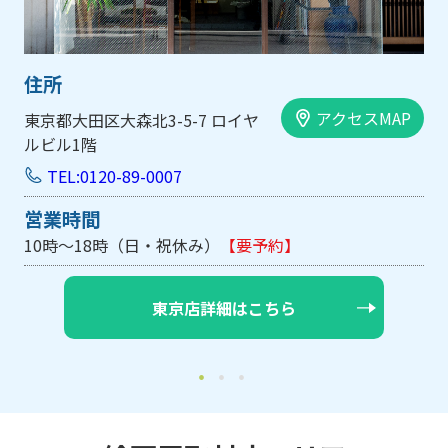
住所
AP
アクセスMAP
大阪市中央区内平野町1-1-5 西大
手前ビル103号
TEL:0120-89-0007
営業時間
10時～18時（日・祝休み/土曜は不定休）
【要予約】
大阪店詳細はこちら