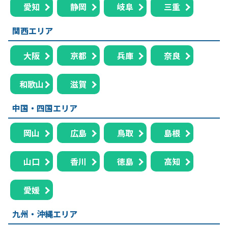
愛知
静岡
岐阜
三重
関西エリア
大阪
京都
兵庫
奈良
和歌山
滋賀
中国・四国エリア
岡山
広島
鳥取
島根
山口
香川
徳島
高知
愛媛
九州・沖縄エリア