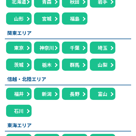
北海道
青森
秋田
岩手
山形
宮城
福島
関東エリア
東京
神奈川
千葉
埼玉
茨城
栃木
群馬
山梨
信越・北陸エリア
福井
新潟
長野
富山
石川
東海エリア