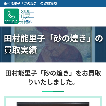
内
田村能里子「砂の煌き」の買取実績
容
を
ス
無料通話
キ
ッ
田村能里子「砂の煌き」の
プ
買取実績
田村能里子「砂の煌き」をお買取
りいたしました。