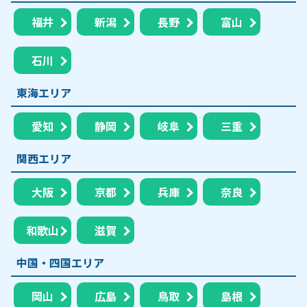
福井
新潟
長野
富山
石川
東海エリア
愛知
静岡
岐阜
三重
関西エリア
大阪
京都
兵庫
奈良
和歌山
滋賀
中国・四国エリア
岡山
広島
鳥取
島根