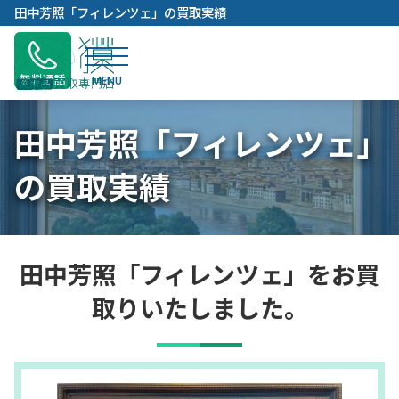
内
田中芳照「フィレンツェ」の買取実績
容
を
ス
無料通話
キ
ッ
田中芳照「フィレンツェ」
プ
の買取実績
田中芳照「フィレンツェ」をお買
取りいたしました。