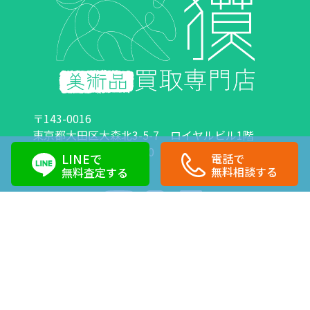
〒143-0016
東京都大田区大森北3-5-7 ロイヤルビル1階
営業時間：10:00～18:00 定休日：日曜日・祝日
LINEで
電話で
0120-89-0007
03-6423-1033
無料相談する
無料査定する
Copyright©株式会社獏 All Right Reserved.