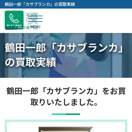
内
鶴田一郎「カサブランカ」の買取実績
容
を
ス
無料通話
キ
ッ
鶴田一郎「カサブランカ」
プ
の買取実績
鶴田一郎「カサブランカ」をお買
取りいたしました。