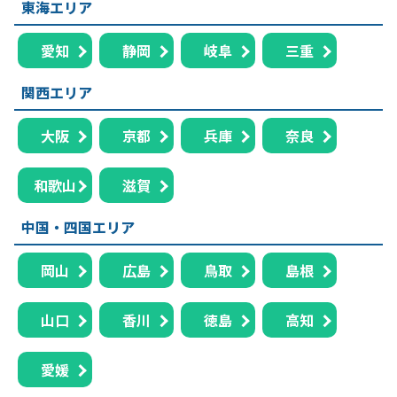
東海エリア
愛知
静岡
岐阜
三重
関西エリア
大阪
京都
兵庫
奈良
和歌山
滋賀
中国・四国エリア
岡山
広島
鳥取
島根
山口
香川
徳島
高知
愛媛