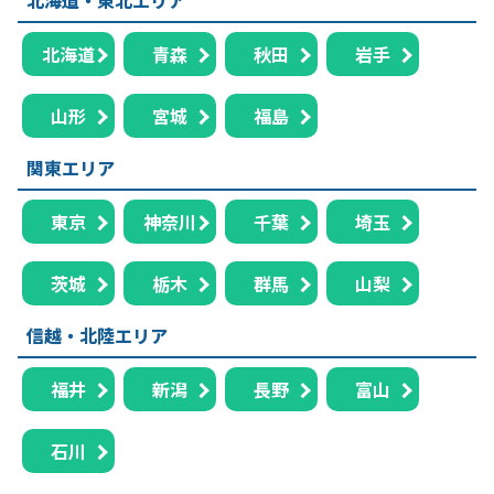
北海道
青森
秋田
岩手
山形
宮城
福島
関東エリア
東京
神奈川
千葉
埼玉
茨城
栃木
群馬
山梨
信越・北陸エリア
福井
新潟
長野
富山
石川