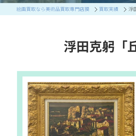
絵画買取なら美術品買取専門店獏
買取実績
浮
ブランド家具買取
浮田克躬「