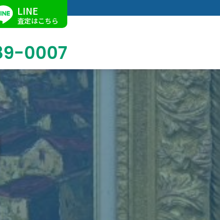
LINE
査定はこちら
89-0007
ブログ
掛軸買取
店舗での買取
名古屋店
求人情報
陶磁器・陶器買取
催事買取
Facebook
美術品・古美術品買取
ジュエリー・ウォッチ買取