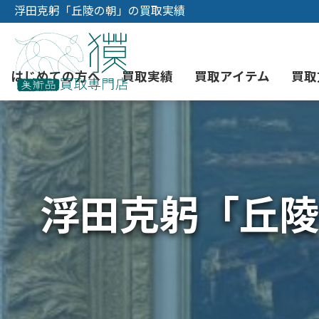
浮田克躬「丘陵の朝」の買取実績
はじめての方へ
買取実績
買取アイテム
買取
初めての美術品売却
絵画買取
3つの買取方法
東京店
会社概要
浮田克躬「丘陵
骨董品買取
宅配・郵送買取
消費者志向自主宣言
YOUTUBE
西洋アンティーク買取
時価評価サービス
中国骨董品買取