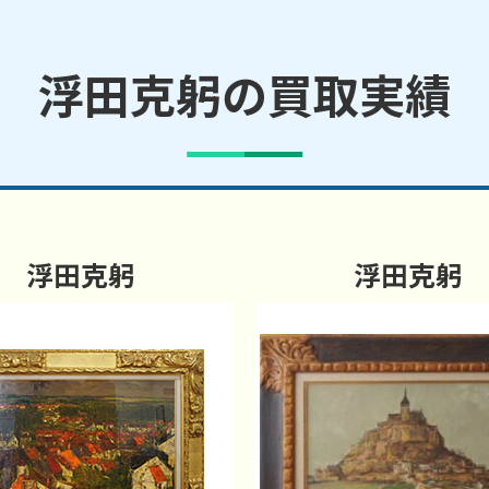
浮田克躬の買取実績
浮田克躬
浮田克躬