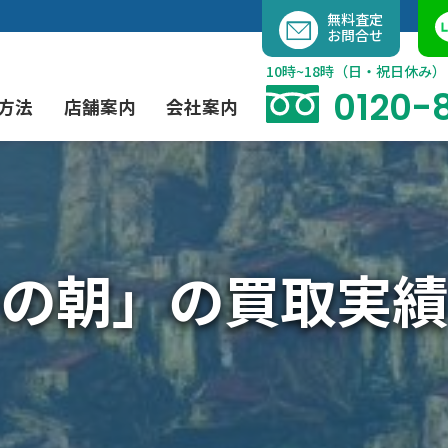
内
無料査定
お問合せ
容
を
10時~18時（日・祝日休み）
ス
0120-
方法
店舗案内
会社案内
キ
ッ
プ
よくあるご質問
現代アート買取
出張買取（無料）
大阪店
当社の特徴
の朝」の買取実績
茶道具買取
業者間オークション出品代行
instagram
彫刻・ブロンズ買取
工芸品買取