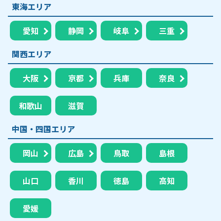
東海エリア
愛知
静岡
岐阜
三重
関西エリア
大阪
京都
兵庫
奈良
和歌山
滋賀
中国・四国エリア
岡山
広島
鳥取
島根
山口
香川
徳島
高知
愛媛