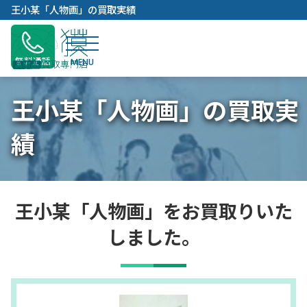
内
王小某「人物画」の買取実績
容
を
ス
無料通話
キ
ッ
王小某「人物画」の買取実
プ
績
王小某「人物画」をお買取りいた
しました。