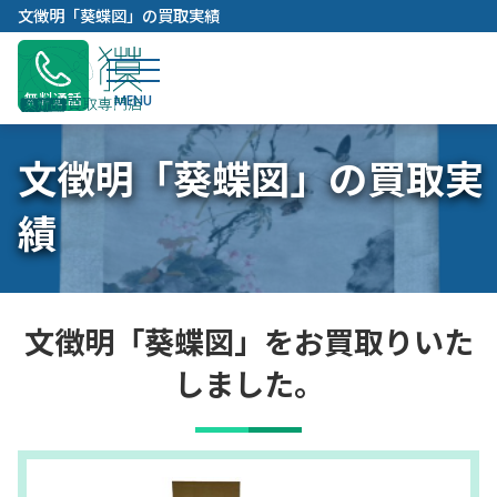
内
文徴明「葵蝶図」の買取実績
容
を
ス
無料通話
キ
ッ
文徴明「葵蝶図」の買取実
プ
績
文徴明「葵蝶図」をお買取りいた
しました。