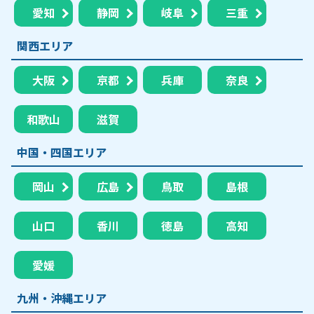
愛知
静岡
岐阜
三重
関西エリア
大阪
京都
兵庫
奈良
和歌山
滋賀
中国・四国エリア
岡山
広島
鳥取
島根
山口
香川
徳島
高知
愛媛
九州・沖縄エリア