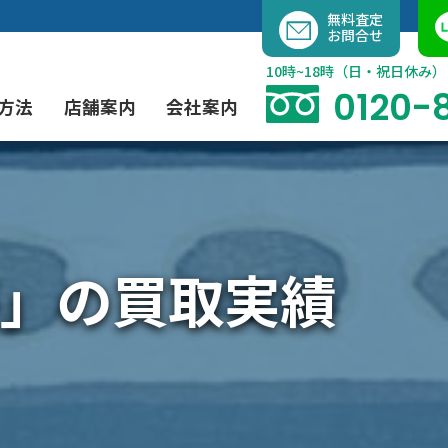
内
無料査定
お問合せ
容
を
10時~18時（日・祝日休み）
ス
0120-
方法
店舗案内
会社案内
キ
ッ
プ
よくあるご質問
現代アート買取
出張買取（無料）
大阪店
当社の特徴
」の買取実績
茶道具買取
業者間オークション出品代行
instagram
彫刻・ブロンズ買取
工芸品買取