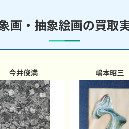
象画・抽象絵画の買取
今井俊満
嶋本昭三