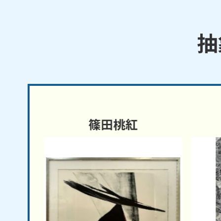
抽
篠田桃紅