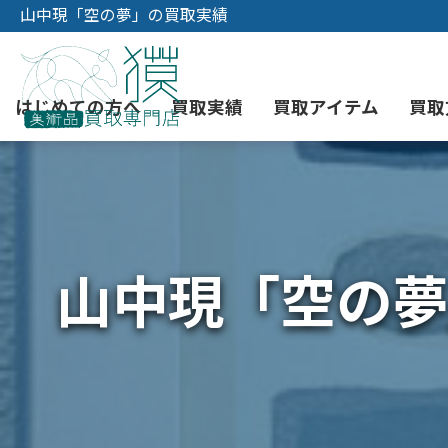
山中現「空の夢」の買取実績
はじめての方へ
買取実績
買取アイテム
買取
初めての美術品売却
絵画買取
3つの買取方法
東京店
会社概要
山中現「空の夢
骨董品買取
宅配・郵送買取
消費者志向自主宣言
YOUTUBE
西洋アンティーク買取
時価評価サービス
中国骨董品買取