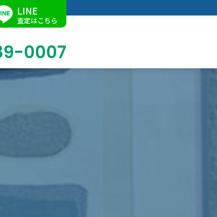
LINE
査定はこちら
89-0007
ブログ
掛軸買取
店舗での買取
名古屋店
求人情報
陶磁器・陶器買取
催事買取
Facebook
美術品・古美術品買取
ジュエリー・ウォッチ買取