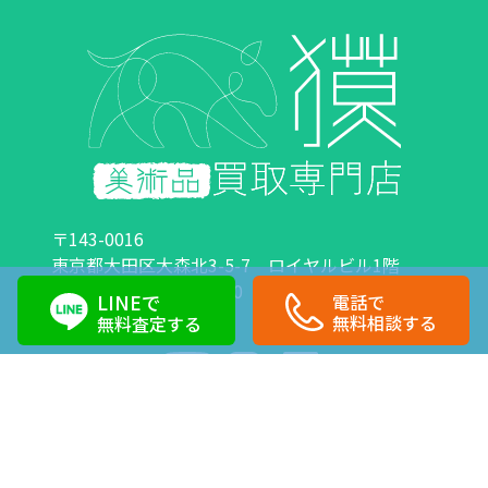
〒143-0016
東京都大田区大森北3-5-7 ロイヤルビル1階
営業時間：10:00～18:00 定休日：日曜日・祝日
LINEで
電話で
0120-89-0007
03-6423-1033
無料相談する
無料査定する
Copyright©株式会社獏 All Right Reserved.