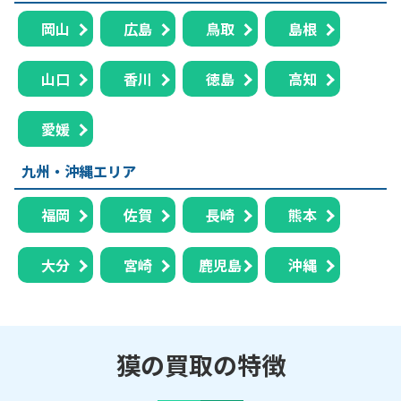
岡山
広島
鳥取
島根
山口
香川
徳島
高知
愛媛
九州・沖縄エリア
福岡
佐賀
長崎
熊本
大分
宮崎
鹿児島
沖縄
獏の買取の特徴