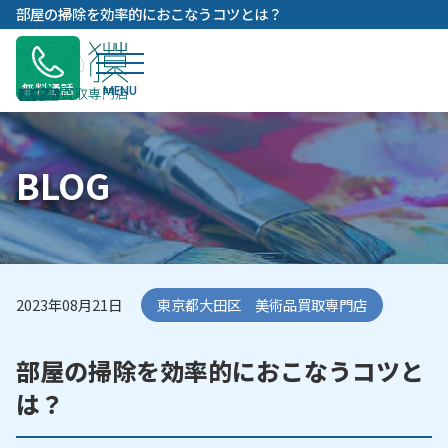
内
部屋の掃除を効率的におこなうコツとは？
容
を
ス
無料通話
キ
ッ
プ
BLOG
2023年08月21日
東京都大田区 美術品買取専門店
部屋の掃除を効率的におこなうコツと
は？