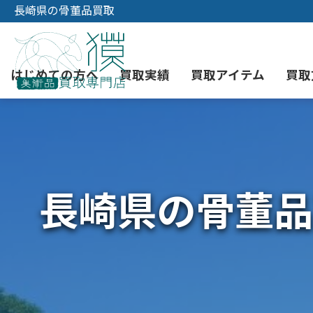
長崎県の骨董品買取
はじめての方へ
買取実績
買取アイテム
買取
初めての美術品売却
絵画買取
3つの買取方法
東京店
会社概要
長崎県の骨董品
骨董品買取
宅配・郵送買取
消費者志向自主宣言
YOUTUBE
西洋アンティーク買取
時価評価サービス
中国骨董品買取