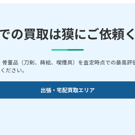
での買取は獏にご依頼
、骨董品（刀剣、蒔絵、喫煙具）を査定時点での最高評価
談ください。
出張・宅配買取エリア
／五島市／川棚町／佐世保市／島原市／西海市／東彼杵
南島原市
らのご依頼にも対応しております。