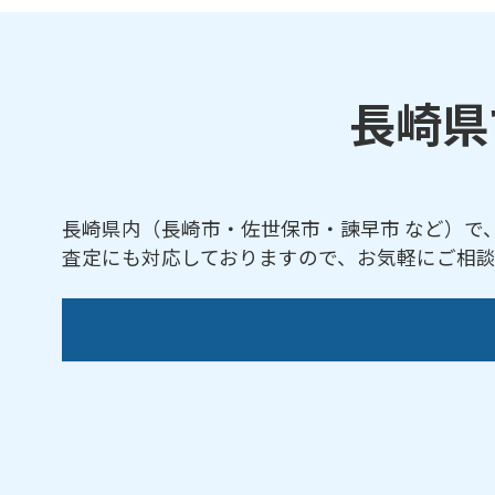
長崎県
長崎県内（長崎市・佐世保市・諫早市 など）で
査定にも対応しておりますので、お気軽にご相
諌早市／大村市／壱岐市／雲仙市／小値賀町
崎市／長与町／平戸市／波佐見町／松浦市／
佐賀県
・
熊本県
・
鹿児島県
など、近隣地域か