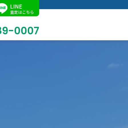
LINE
査定はこちら
89-0007
ブログ
掛軸買取
店舗での買取
名古屋店
求人情報
陶磁器・陶器買取
催事買取
Facebook
美術品・古美術品買取
ジュエリー・ウォッチ買取