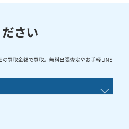
ください
の買取金額で買取。無料出張査定やお手軽LINE
町／佐々町／新上五島町／対馬市／時津町／長