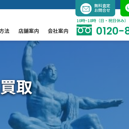
内
無料査定
お問合せ
容
を
10時~18時（日・祝日休み）
ス
0120-
方法
店舗案内
会社案内
キ
ッ
プ
よくあるご質問
現代アート買取
出張買取（無料）
大阪店
当社の特徴
買取
茶道具買取
業者間オークション出品代行
instagram
彫刻・ブロンズ買取
工芸品買取