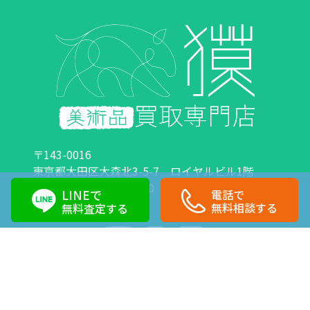
〒143-0016
東京都大田区大森北3-5-7 ロイヤルビル1階
営業時間：10:00～18:00 定休日：日曜日・祝日
LINEで
電話で
0120-89-0007
03-6423-1033
無料相談する
無料査定する
Copyright©株式会社獏 All Right Reserved.